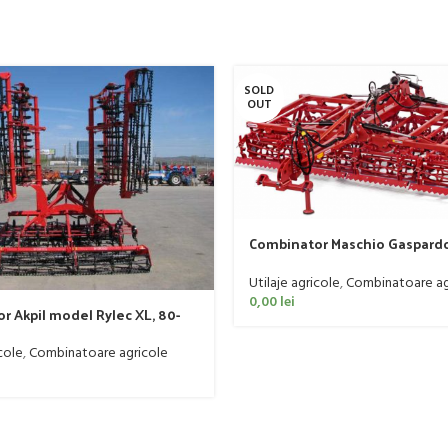
SOLD
OUT
Combinator Maschio Gaspard
Sandokan, 120-190 CP
Utilaje agricole
,
Combinatoare ag
0,00
lei
r Akpil model Rylec XL, 80-
cole
,
Combinatoare agricole