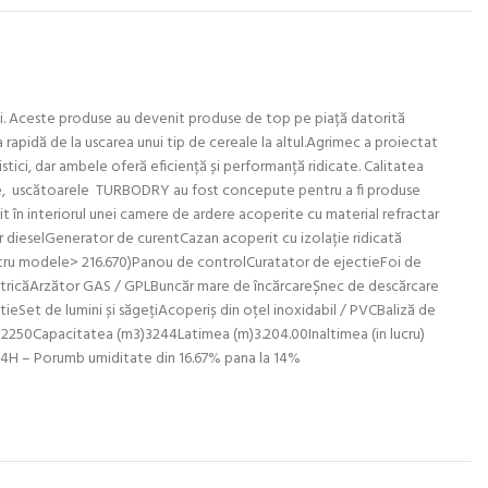
i. Aceste produse au devenit produse de top pe piață datorită
rapidă de la uscarea unui tip de cereale la altul.Agrimec a proiectat
tici, dar ambele oferă eficiență și performanță ridicate. Calitatea
cole, uscătoarele TURBODRY au fost concepute pentru a fi produse
t în interiorul unei camere de ardere acoperite cu material refractar
dieselGenerator de curentCazan acoperit cu izolație ridicată
entru modele> 216.670)Panou de controlCuratator de ejectieFoi de
ctricăArzător GAS / GPLBuncăr mare de încărcareȘnec de descărcare
ctieSet de lumini și săgețiAcoperiș din oțel inoxidabil / PVCBaliză de
 2250Capacitatea (m3)3244Latimea (m)3.204.00Inaltimea (in lucru)
 24H – Porumb umiditate din 16.67% pana la 14%