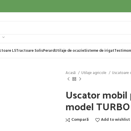
ctoare LS
Tractoare Solis
Perard
Utilaje de ocazie
Sisteme de irigat
Testimon
Acasă
Utilaje agricole
Uscatoare 
Uscator mobil 
model TURB
Compară
Add to wishlist