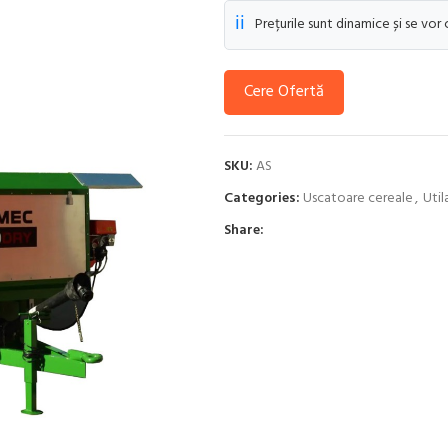
ℹ️
Prețurile sunt dinamice și se vor
Cere Ofertă
SKU:
AS
Categories:
Uscatoare cereale
,
Util
Share: