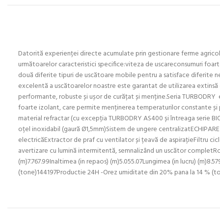
Datorită experienței directe acumulate prin gestionare ferme agrico
următoarelor caracteristici specifice:viteza de uscareconsumuri foarte
două diferite tipuri de uscătoare mobile pentru a satisface diferite n
excelentă a uscătoarelor noastre este garantat de utilizarea extinsă
performante, robuste și ușor de curățat și menține.Seria TURBODRY est
foarte izolant, care permite menținerea temperaturilor constante ș
material refractar (cu excepția TURBODRY AS400 și întreaga serie B
oțel inoxidabil (gaură Ø1,5mm)Sistem de ungere centralizatECHIPARE
electricăExtractor de praf cu ventilator și țeavă de aspirațieFiltru ci
avertizare cu lumină intermitentă, semnalizând un uscător completR
(m)7.767.99Inaltimea (in repaos) (m)5.055.07Lungimea (in lucru) (m)
(tone)144197Productie 24H -Orez umiditate din 20% pana la 14 % (