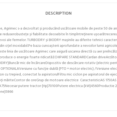
DESCRIPTION
le, Agrimec s-a dezvoltat și producând uscătoare mobile de peste 50 de an
 reduserobustețe și fiabilitate deosebite în timpîntreținere ușoarătrecerea 
evoi ale fermelor. TURBODRY și BIODRY mașinile au diferite tehnici caracteris
 din oțel inoxidabil.Pe baza cunoașterii aprofundate a nevoilor lumii agri
e linia de uscătoare Agrimec care asigură uscarea directă cu aer preîncălzi
i produce o energie foarte ridicată.ECHIPARE STANDARDCardan driveArzător 
IODRY)Buncăr mic de încărcareDispozitiv de descărcare rotativ (electric p
 OPTIONALAVersiune cu funcție dublă (PTO + motor electric) /Versiune ele
clon cu trepied, conectat la aspiratorulFiltru mic ciclon pe aspiratorul de eje
oți măriteContor de oreGrup de motoare electrice CaracteristiciAS 1750AS
8.579.75Necesar putere tractor (Hp)70100Putere electrica (kW)4560Productie
tone)5866