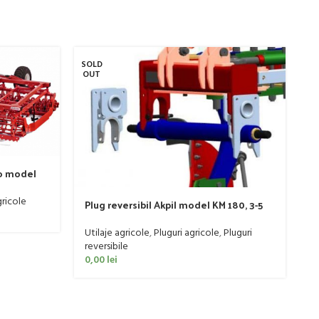
SOLD
SO
OUT
O
o model
ricole
Plug reversibil Akpil model KM 180, 3-5
trupite, 90-140 CP
P
Utilaje agricole
,
Pluguri agricole
,
Pluguri
6
reversibile
Ut
0,00
lei
0