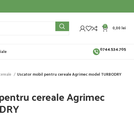
0
0,00
lei
0744.534.705
iale
cereale
Uscator mobil pentru cereale Agrimec model TURBODRY
pentru cereale Agrimec
ODRY