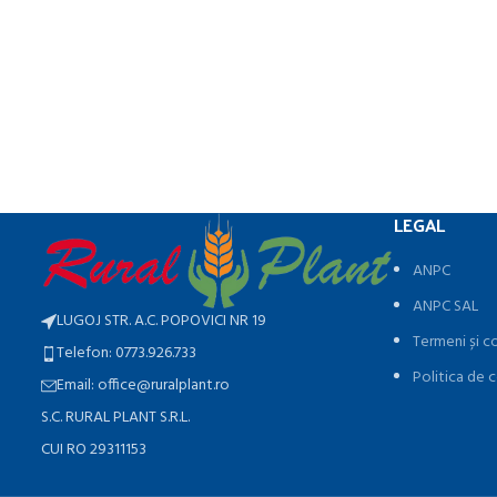
LEGAL
ANPC
ANPC SAL
LUGOJ STR. A.C. POPOVICI NR 19
Termeni și co
Telefon: 0773.926.733
Politica de c
Email: office@ruralplant.ro
S.C. RURAL PLANT S.R.L.
CUI RO 29311153