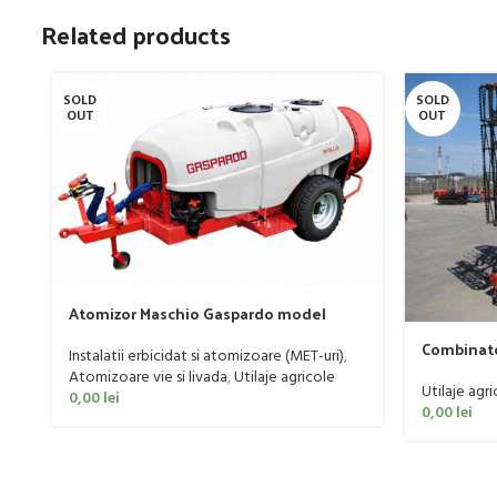
Related products
SOLD
SOLD
OUT
OUT
Atomizor Maschio Gaspardo model
Futura Avant 1000/800/121 E
Combinato
Instalatii erbicidat si atomizoare (MET-uri)
,
160 CP
Atomizoare vie si livada
,
Utilaje agricole
Utilaje agri
0,00
lei
0,00
lei