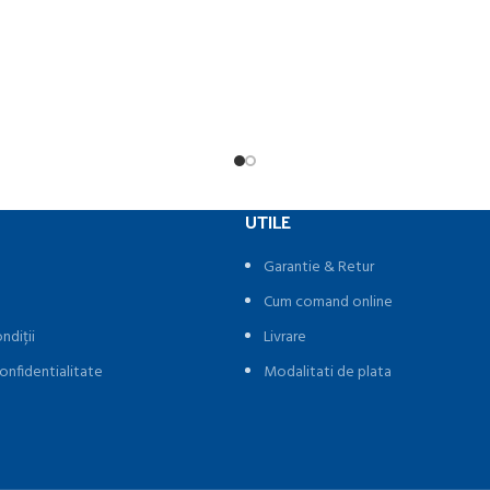
UTILE
Garantie & Retur
Cum comand online
ndiții
Livrare
onfidentialitate
Modalitati de plata