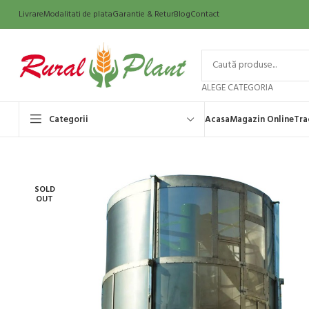
Livrare
Modalitati de plata
Garantie & Retur
Blog
Contact
ALEGE CATEGORIA
Categorii
Acasa
Magazin Online
Tra
SOLD
OUT