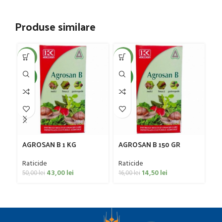
Produse similare
-14%
-9%
-2
NEW
NEW
AGROSAN B 1 KG
AGROSAN B 150 GR
K
Raticide
Raticide
SO
43,00
lei
14,50
lei
50,00
lei
16,00
lei
Ra
15