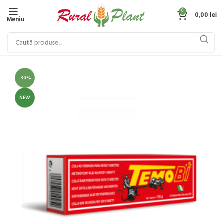
0
0,00
lei
Meniu
-30%
NEW