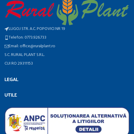
LUGOJ STR. A.C. POPOVICI NR 19
Telefon: 0773.926.733
Email: office@ruralplant.ro
S.C. RURAL PLANT S.R.L.
CUI RO 29311153
LEGAL
UTILE