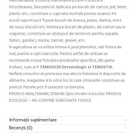
Neinflamabila, inodora, inalterabila poate fi utilizata
intotdeauna, fara pericol. Aplicata pe bucati de carton, pal, lemn,
plastic etc. constituie o capcana mortala pentru soareci. Pe
acesti suporti pot fi puse bucati de branza, paine, slanina, miez
de nuca, biscuiti etc. Intinsa pe bucati de plastic, de carton sau in
crapaturi, constituie un obstacol de netrecut pentru soparle,
furnici, gandaci, muste, tantari, greieri, etc.
In agricultura se va utiliza intinsa in jurul plantelor, sub forma de
inel, pentru a opri insectele. Pentru astfel de utilizari se
recomanda totusi folosirea produselor specifice, din gama
Kollant, cum ar fi
TEMOOCID Entomologic si TEMOSTIK.
Nefiind otravitor se preteaza mai ales la folosirea in depozite de
alimente, magazine si in orice loc in care otravurile constituie un
pericol. Petele pot fi curatate cu benzina.
PRODUS NEALTERABIL.TEMOBI: lipici inodor si incolor. PRODUS
ECOLOGIC – NU CONTINE SUBSTANTE TOXICE.
Informații suplimentare
Recenzii (0)