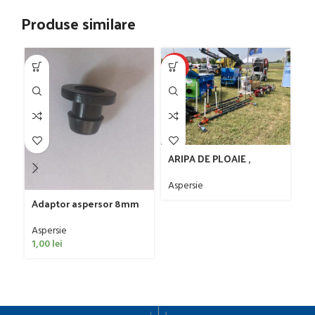
Produse similare
HOT
-1
ARIPA DE PLOAIE ,
TRONSOANE 6M
Aspersie
Adaptor aspersor 8mm
Aspersie
B
1,00
lei
10
Iri
70