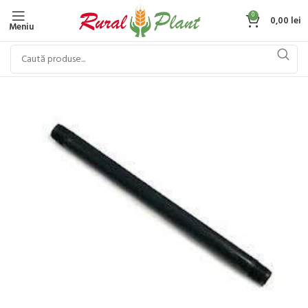
0
0,00
lei
Meniu