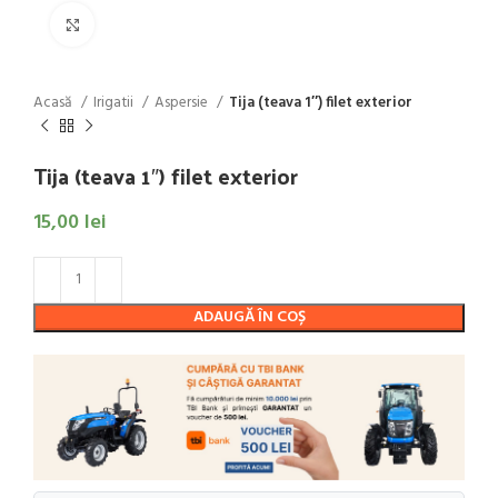
Click to enlarge
Acasă
Irigatii
Aspersie
Tija (teava 1″) filet exterior
Tija (teava 1″) filet exterior
15,00
lei
ADAUGĂ ÎN COȘ