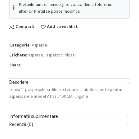
Prețurile sunt dinamice și se vor confirma telefonic
ℹ️
ulterior. Prețul se poate modifica.
Compară
Add to wishlist
Categorie:
Aspersie
Etichete:
aspersie
,
aspersor
,
irigatii
Share:
Descriere
teava 1″ polipropilena ,filet exterior in ambele capete pentru
aspersoarele model Atlas , 100CM lungime
Informații suplimentare
Recenzii (0)