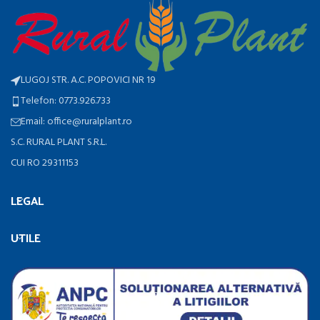
LUGOJ STR. A.C. POPOVICI NR 19
Telefon: 0773.926.733
Email: office@ruralplant.ro
S.C. RURAL PLANT S.R.L.
CUI RO 29311153
LEGAL
UTILE