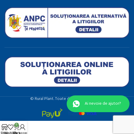
©️ Rural Plant. Toate drepturile rezervate.
Ai nevoie de ajutor?
0
Shop
Wishlist
Cart
My account