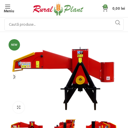
0
0,00
lei
Meniu
NEW
Click to enlarge