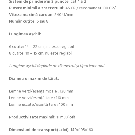
Sistem de prindere în 3 puncte:
cat. 1 și 2
Putere minimă a tractorului:
45 CP / recomandat: 80 CP/
Viteza maximă cardan:
540 U/min
Număr cuțite:
6 sau 8
Lungimea așchii:
6 cutite: 14 – 22 cm , nu este reglabil
8 cutite: 10 – 15 cm, nu este reglabil
Lungime așchii depinde de diametrul și tipul lemnului
Diametru maxim de tăiat:
Lemne verzi/esență moale : 130 mm
Lemne verzi/esență tare : 110 mm
Lemne uscate/esență tare : 100 mm
Productivitate maximă:
11 m3 / oră
Dimensiuni de transport(Lxlxî):
140x105x160