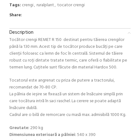
Tags:
crengi
,
ruralplant
,
tocator crengi
Share:
Description
Tocător crengi REMET R 150 destinat pentru tăierea crengilor
până la 130 mm. Acest tip de tocător produce bucăți pe care
clienții folosesc ca lemn de foc în centrală. Sistemul de tăiere
robust cu roți dintate tratate termic, care oferă o fiabilitate pe
termen lung. Cuțitele sunt făcute din material Hardox 500.
Tocatorul este angrenat cu priza de putere a tractorului,
recomandat de 70-80 CP.
La pâlnia de ieșire se fixează un sistem de însăcuire simplă prin
care tocătura intră în saci raschel. La cerere se poate adaptă
însăcuire dublă.
Cadrul are o bilă de remorcare cu masă max. admisibilă 1000 Kg.
Greutate:
290 kg
Dimensiunea exterioară a pâlniei:
540 x 390