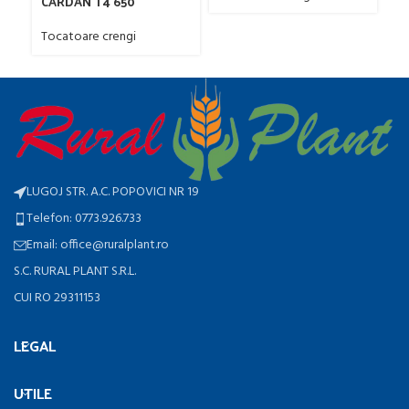
CARDAN T4 650
Tocatoare crengi
LUGOJ STR. A.C. POPOVICI NR 19
Telefon: 0773.926.733
Email: office@ruralplant.ro
S.C. RURAL PLANT S.R.L.
CUI RO 29311153
LEGAL
UTILE