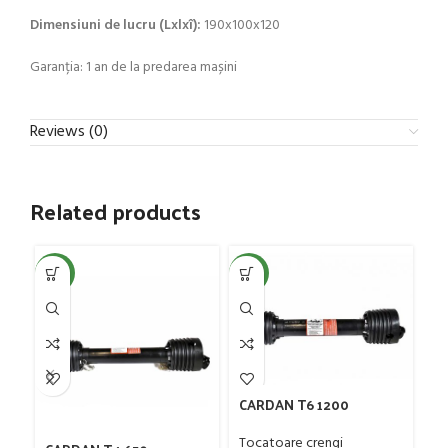
Dimensiuni de lucru (Lxlxî):
190x100x120
Garanția: 1 an de la predarea mașini
Reviews (0)
Related products
NEW
NEW
NE
CARDAN T6 1200
To
60
Tocatoare crengi
To