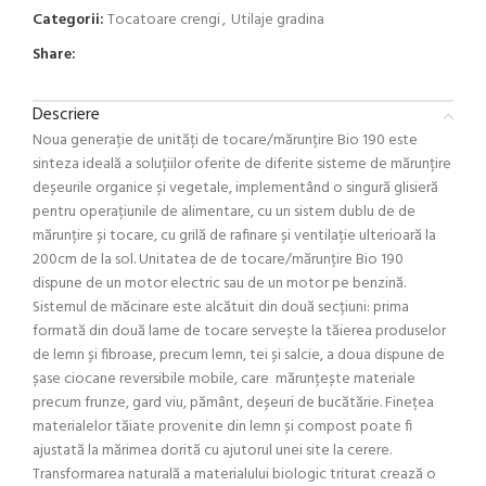
Categorii:
Tocatoare crengi
,
Utilaje gradina
Share:
Descriere
Noua generație de unități de tocare/mărunțire Bio 190 este
sinteza ideală a soluțiilor oferite de diferite sisteme de mărunțire
deșeurile organice și vegetale, implementând o singură glisieră
pentru operațiunile de alimentare, cu un sistem dublu de de
mărunțire și tocare, cu grilă de rafinare și ventilație ulterioară la
200cm de la sol. Unitatea de de tocare/mărunțire Bio 190
dispune de un motor electric sau de un motor pe benzină.
Sistemul de măcinare este alcătuit din două secțiuni: prima
formată din două lame de tocare servește la tăierea produselor
de lemn și fibroase, precum lemn, tei și salcie, a doua dispune de
șase ciocane reversibile mobile, care mărunțește materiale
precum frunze, gard viu, pământ, deșeuri de bucătărie. Finețea
materialelor tăiate provenite din lemn și compost poate fi
ajustată la mărimea dorită cu ajutorul unei site la cerere.
Transformarea naturală a materialului biologic triturat crează o