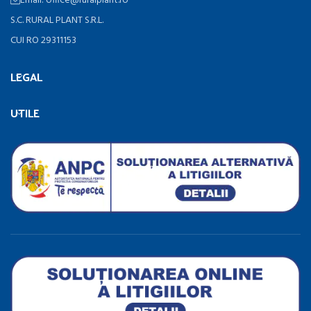
Email: office@ruralplant.ro
S.C. RURAL PLANT S.R.L.
CUI RO 29311153
LEGAL
UTILE