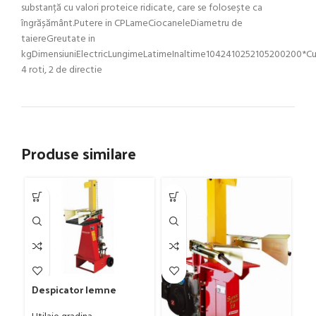
substanță cu valori proteice ridicate, care se folosește ca
îngrășământ.Putere in CPLameCiocaneleDiametru de
taiereGreutate in
kgDimensiuniElectricLungimeLatimeInaltime1042410252105200200*C
4 roti, 2 de directie
Produse similare
Despicator lemne
Zanon SLE-6