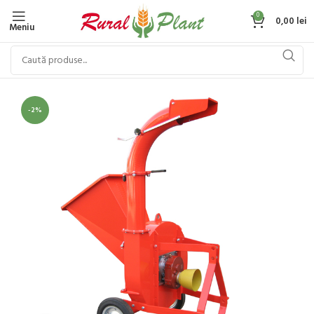
0
0,00
lei
Meniu
-2%