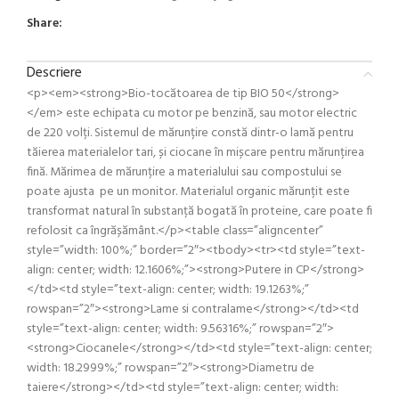
Share:
Descriere
<p><em><strong>Bio-tocătoarea de tip BIO 50</strong>
</em> este echipata cu motor pe benzină, sau motor electric
de 220 volți. Sistemul de mărunțire constă dintr-o lamă pentru
tăierea materialelor tari, și ciocane în mișcare pentru mărunțirea
fină. Mărimea de mărunțire a materialului sau compostului se
poate ajusta pe un monitor. Materialul organic mărunțit este
transformat natural în substanță bogată în proteine, care poate fi
refolosit ca îngrășământ.</p><table class=”aligncenter”
style=”width: 100%;” border=”2″><tbody><tr><td style=”text-
align: center; width: 12.1606%;”><strong>Putere in CP</strong>
</td><td style=”text-align: center; width: 19.1263%;”
rowspan=”2″><strong>Lame si contralame</strong></td><td
style=”text-align: center; width: 9.56316%;” rowspan=”2″>
<strong>Ciocanele</strong></td><td style=”text-align: center;
width: 18.2999%;” rowspan=”2″><strong>Diametru de
taiere</strong></td><td style=”text-align: center; width: