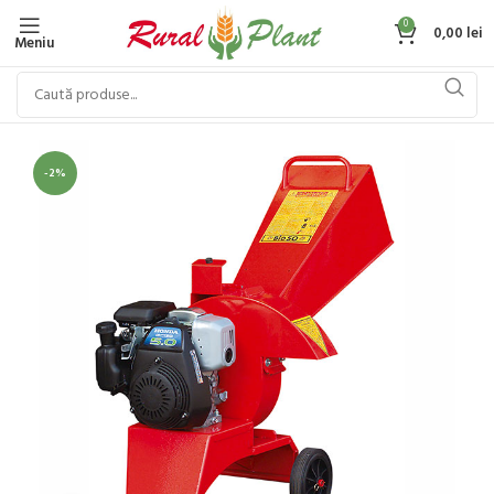
0
0,00
lei
Meniu
-2%