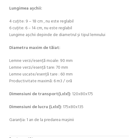
Lungimea așchii:
4 cuțite: 9 – 18 cm , nu este reglabil
6 cuțite: 6 – 14 cm, nu este reglabil
Lungime așchii depinde de diametrul și tipul lemnului
Diametru maxim de tăiat:
Lemne verzi/esență moale: 90 mm
Lemne verzi/esență tare: 70 mm
Lemne uscate/esență tare : 60 mm
Productivitate maximă: 6 m3 / oră
Dimensiuni de transport(Lxlxî):
120x80x175
Dimensiuni de lucru (Lxlxî):
175x80x135
Garanția: 1 an de la predarea mașinii