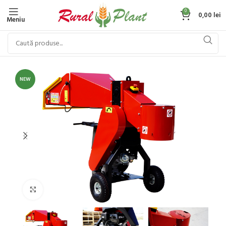
0
0,00
lei
Meniu
NEW
Click to enlarge