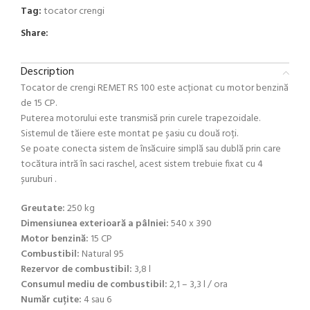
Tag:
tocator crengi
Share:
Description
Tocator de crengi REMET RS 100 este acționat cu motor benzină
de 15 CP.
Puterea motorului este transmisă prin curele trapezoidale.
Sistemul de tăiere este montat pe șasiu cu două roți.
Se poate conecta sistem de însăcuire simplă sau dublă prin care
tocătura intră în saci raschel, acest sistem trebuie fixat cu 4
șuruburi .
Greutate:
250 kg
Dimensiunea exterioară a pâlniei:
540 x 390
Motor benzină:
15 CP
Combustibil:
Natural 95
Rezervor de combustibil:
3,8 l
Consumul mediu de combustibil:
2,1 – 3,3 l / ora
Număr cuțite:
4 sau 6