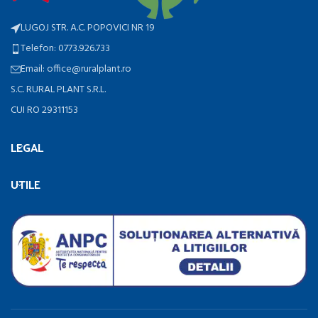
LUGOJ STR. A.C. POPOVICI NR 19
Telefon: 0773.926.733
Email: office@ruralplant.ro
S.C. RURAL PLANT S.R.L.
CUI RO 29311153
LEGAL
UTILE