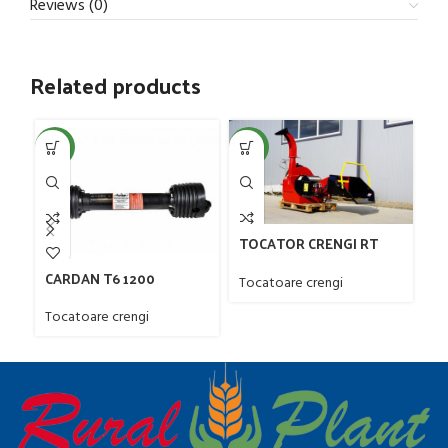
Reviews (0)
Related products
NEW
NEW
NE
TOCATOR CRENGI RT
690 pt TRACTOR
CARDAN T6 1200
T
Tocatoare crengi
p
Tocatoare crengi
To