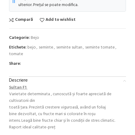
ℹ️
ulterior. Prețul se poate modifica.
Compară
Add to wishlist
Categorie:
Bejo
Etichete:
bejo
,
seminte
,
seminte sultan
,
seminte tomate
,
tomate
Share:
Descriere
Sultan F1
Varietate determinata , cunoscută şi foarte apreciată de
cultivatorii din
toată ţara. Prezintă crestere viguroasă, având un foliaj
bine dezvoltat, cu fructe mari si colorate în roşu
intens. Leagă bine fructe chiar şi în condiţii de stres climatic.
Raport ideal calitate-preţ