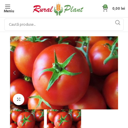
0
0,00
lei
Meniu
Click to enlarge