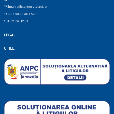
Email: office@ruralplant.ro
S.C. RURAL PLANT S.R.L.
CUI RO 29311153
LEGAL
UTILE