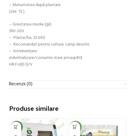
– Maturitatea după plantare
(zile 72 )
– Greutatea medie (gr):
180-200
– Plante/ha: 25.000
– Recomandat pentru cultura: camp deschis
– Intrebuinţare:
industrializare/consumin stare proaspătă
HR:Fol(0.1)/V
Recenzii (0)
Produse similare
NEW
-5%