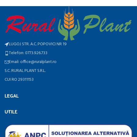
LUGOJ STR. A.C. POPOVICI NR 19
Telefon: 0773.926.733
Email: office@ruralplant.ro
S.C. RURAL PLANT S.R.L.
CUI RO 29311153
LEGAL
UTILE