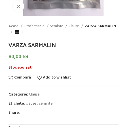
Click to enlarge
Acasă
Fitofarmacie
Seminte
Clause
VARZA SARMALIN
VARZA SARMALIN
80,00
lei
Stoc epuizat
Compară
Add to wishlist
Categorie:
Clause
Etichete:
clause
,
seminte
Share: