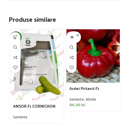
Produse similare
SOLD O
NEW
NE
UT
Ardei Pritavit F1
Seminte
,
Altele
84,00
lei
ANSOR F1 CORNICHON
C
250
1
Seminte
Se