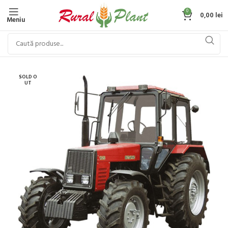
0
0,00
lei
Meniu
SOLD O
UT