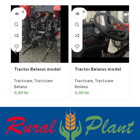
SOLD O
SOLD O
SOL
UT
UT
U
Tr
Tractor Belarus model
Tractor Belarus model
82
1025.4, 110 CP
1523.3, 158 CP
Tr
Tractoare
,
Tractoare
Tractoare
,
Tractoare
Be
Belarus
Belarus
0
0,00
lei
0,00
lei