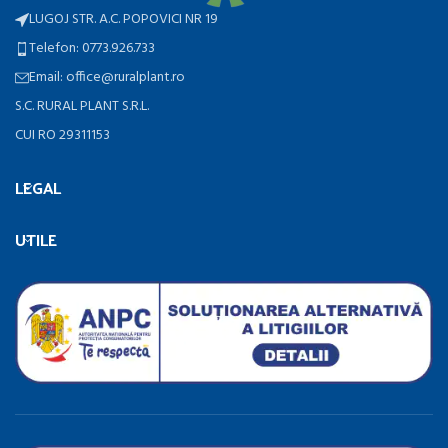
LUGOJ STR. A.C. POPOVICI NR 19
Telefon: 0773.926.733
Email: office@ruralplant.ro
S.C. RURAL PLANT S.R.L.
CUI RO 29311153
LEGAL
UTILE