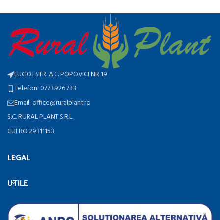
LUGOJ STR. A.C. POPOVICI NR 19
Telefon: 0773.926.733
Email: office@ruralplant.ro
S.C. RURAL PLANT S.R.L.
CUI RO 29311153
LEGAL
UTILE