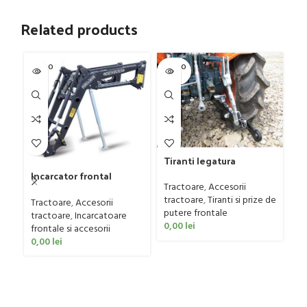
Related products
SOLD O
SOLD O
SOL
UT
UT
U
Tiranti legatura
tractoare mici
Incarcator frontal
Tractoare
,
Accesorii
Daniele & Giraudo
Tr
tractoare
,
Tiranti si prize de
model PFP30, 15-35 CP
Tractoare
,
Accesorii
82
putere frontale
tractoare
,
Incarcatoare
Tr
0,00
lei
frontale si accesorii
Be
0,00
lei
0