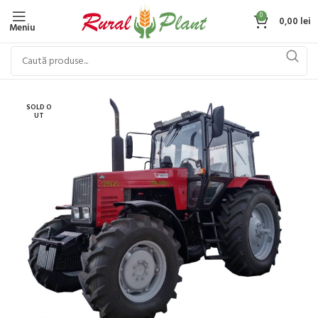
0
0,00
lei
Meniu
SOLD O
UT