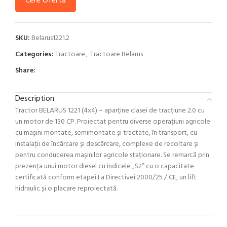
Cere Ofertă
SKU:
Belarus1221.2
Categories:
Tractoare
,
Tractoare Belarus
Share:
Description
Tractor BELARUS 1221 (4х4) – aparține clasei de tracțiune 2.0 cu
un motor de 130 CP. Proiectat pentru diverse operațiuni agricole
cu mașini montate, semimontate și tractate, în transport, cu
instalații de încărcare și descărcare, complexe de recoltare și
pentru conducerea mașinilor agricole staționare. Se remarcă prin
prezența unui motor diesel cu indicele „S2” cu o capacitate
certificată conform etapei I a Directivei 2000/25 / CE, un lift
hidraulic și o placare reproiectată.