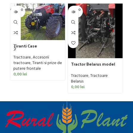
SOLD O
SOLD O
SOL
UT
UT
U
Tiranti Case
Tractoare
,
Accesorii
tractoare
,
Tiranti si prize de
Tractor Belarus model
Tr
putere frontale
1025.4, 110 CP
89
0,00
lei
Tractoare
,
Tractoare
Tr
Belarus
Be
0,00
lei
0