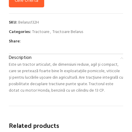
Cere Ofertă
SKU:
Belarus132H
Categories:
Tractoare
,
Tractoare Belarus
Share:
Description
Este un tractor articulat, de dimensiuni reduse, agil și compact,
care se pretează foarte bine în exploatațiile pomicole, viticole
și pentru lucrările ușoare din agricultură. Are tracțiune integrală cu
posibilitate decuplare tractiune punte spate. Tractorul este
dotat cu motor Honda, benzină cu un cilindru de 13 CP.
Related products