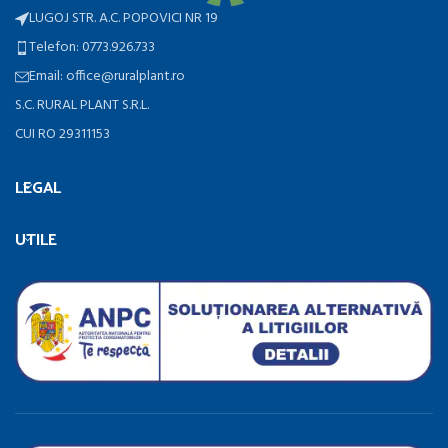
LUGOJ STR. A.C. POPOVICI NR 19
Telefon: 0773.926.733
Email: office@ruralplant.ro
S.C. RURAL PLANT S.R.L.
CUI RO 29311153
LEGAL
UTILE