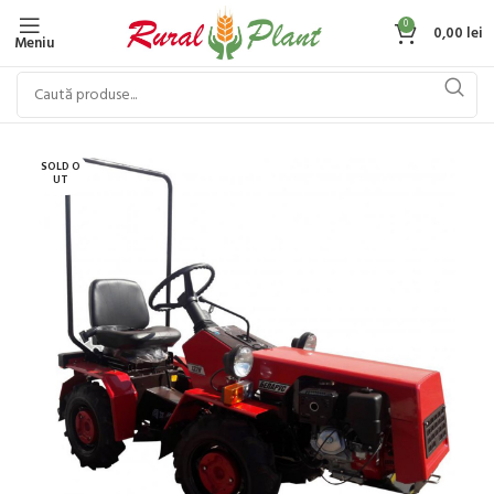
0
0,00
lei
Meniu
SOLD O
UT