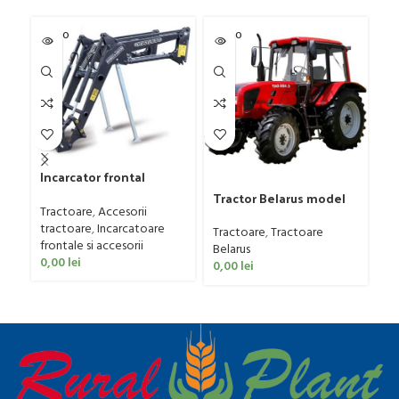
SOLD O
SOLD O
SOL
UT
UT
U
Incarcator frontal
Daniele & Giraudo
Tractor Belarus model
Tr
model PFP30, 15-35 CP
Tractoare
,
Accesorii
TAG 952.3, 95 CP
Ta
tractoare
,
Incarcatoare
Tractoare
,
Tractoare
Tr
frontale si accesorii
Belarus
Be
0,00
lei
0,00
lei
0