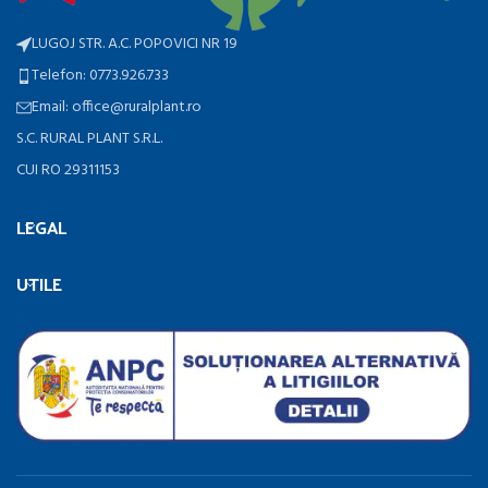
LUGOJ STR. A.C. POPOVICI NR 19
Telefon: 0773.926.733
Email: office@ruralplant.ro
S.C. RURAL PLANT S.R.L.
CUI RO 29311153
LEGAL
UTILE