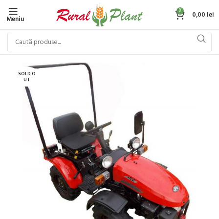
0
0,00
lei
Meniu
SOLD O
UT