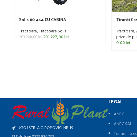
Solis 60 4×4 CU CABINA
Tiranti Ca
Tractoare
,
Tractoare Solis
Tractoare
,
201.227,00
lei
prize de pu
203.208,00
lei
0,00
lei
LEGAL
ANPC
ANPC SAL
LUGOJ STR. A.C. POPOVICI NR 19
Termeni și co
Telefon: 0773.926.733