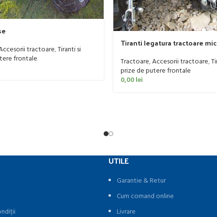
se
Tiranti legatura tractoare mic
Accesorii tractoare
,
Tiranti si
tere frontale
Tractoare
,
Accesorii tractoare
,
Ti
prize de putere frontale
0,00
lei
UTILE
Garantie & Retur
Cum comand online
ndiții
Livrare