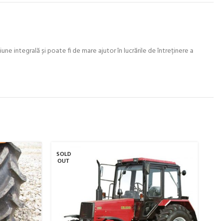
une integrală și poate fi de mare ajutor în lucrările de întreținere a
SOLD
SO
OUT
O