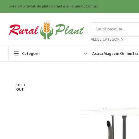
Livrare
Modalitati de plata
Garantie & Retur
Blog
Contact
ALEGE CATEGORIA
Categorii
Acasa
Magazin Online
Tra
SOLD
OUT