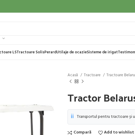
ctoare LS
Tractoare Solis
Perard
Utilaje de ocazie
Sisteme de irigat
Testimon
Acasă
Tractoare
Tractoare Belar
Tractor Belaru
ℹ️
Transportul pentru tractoare și u
Compară
Add to wishlist