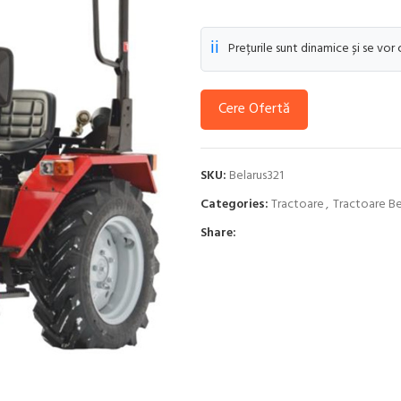
ℹ️
Prețurile sunt dinamice și se vor
Cere Ofertă
SKU:
Belarus321
Categories:
Tractoare
,
Tractoare Be
Share: