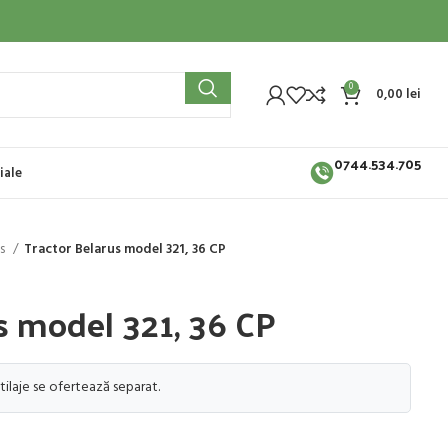
0
0,00
lei
0744.534.705
iale
us
Tractor Belarus model 321, 36 CP
s model 321, 36 CP
tilaje se ofertează separat.