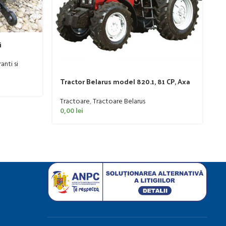
i
ranti si
Tractor Belarus model 820.1, 81 CP, Axa
T
Dreapta
D
Tractoare
,
Tractoare Belarus
T
0,00
lei
0