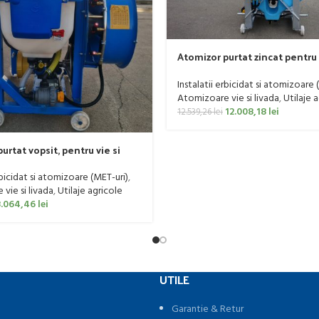
Atomizor purtat zincat pentru 
livada Bufer, model Ronda, 400
Instalatii erbicidat si atomizoare 
Atomizoare vie si livada
,
Utilaje 
12.008,18
lei
12.539,26
lei
urtat vopsit, pentru vie si
er, model Ronda Clasic, 200
rbicidat si atomizoare (MET-uri)
,
vie si livada
,
Utilaje agricole
.064,46
lei
UTILE
Garantie & Retur