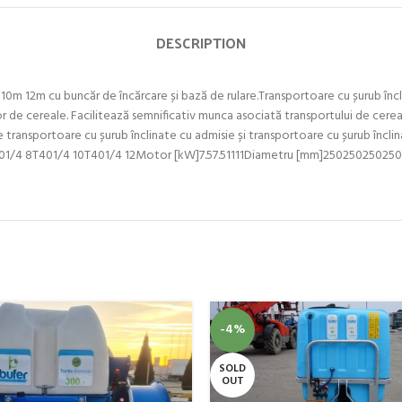
DESCRIPTION
m 12m cu buncăr de încărcare și bază de rulare.Transportoare cu șurub înclin
lor de cereale. Facilitează semnificativ munca asociată transportului de cerea
de transportoare cu șurub înclinate cu admisie și transportoare cu șurub încl
6T401/4 8T401/4 10T401/4 12Motor [kW]7.57.51111Diametru [mm]250250250250
-4%
SOLD
OUT