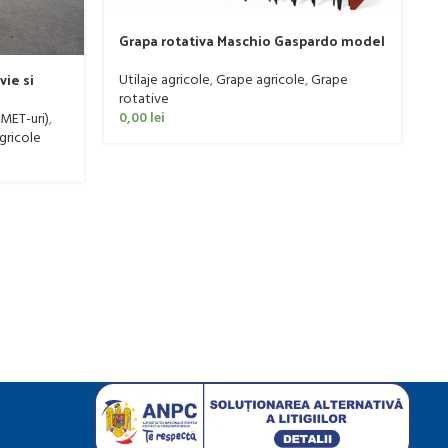
Grapa rotativa Maschio Gaspardo model
DOMINATOR DM RAPIDO 4000 PLUS
vie si
Utilaje agricole
,
Grape agricole
,
Grape
 litri
rotative
0,00
lei
(MET-uri)
,
P
agricole
Ut
0