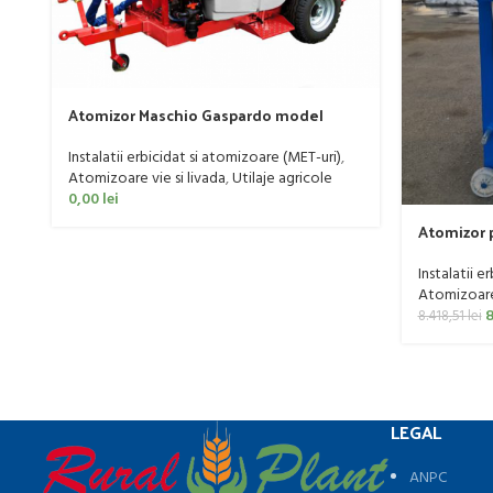
Atomizor Maschio Gaspardo model
Futura Avant 1000/800/121 E
Instalatii erbicidat si atomizoare (MET-uri)
,
Atomizoare vie si livada
,
Utilaje agricole
0,00
lei
Atomizor p
livada Buf
litri
Instalatii e
Atomizoare 
8
8.418,51
lei
LEGAL
ANPC