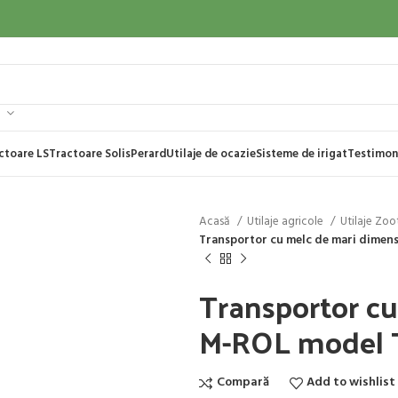
ctoare LS
Tractoare Solis
Perard
Utilaje de ocazie
Sisteme de irigat
Testimon
Acasă
Utilaje agricole
Utilaje Zo
Transportor cu melc de mari dime
Transportor cu
M-ROL model
Compară
Add to wishlist