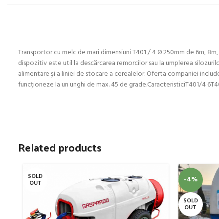
Transportor cu melc de mari dimensiuni T401 / 4 Ø 250mm de 6m, 8m, 10
dispozitiv este util la descărcarea remorcilor sau la umplerea silozuri
alimentare și a liniei de stocare a cerealelor. Oferta companiei inclu
funcționeze la un unghi de max. 45 de grade.CaracteristiciT401/4 
Related products
SOLD
-4%
OUT
SOLD
OUT