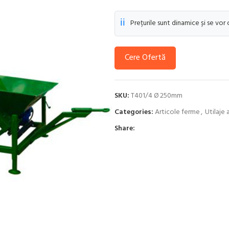
ℹ️
Prețurile sunt dinamice și se vor
Cere Ofertă
SKU:
T401/4 Ø 250mm
Categories:
Articole ferme
,
Utilaje 
Share: