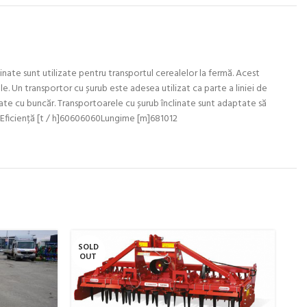
ate sunt utilizate pentru transportul cerealelor la fermă. Acest
le. Un transportor cu șurub este adesea utilizat ca parte a liniei de
inate cu buncăr. Transportoarele cu șurub înclinate sunt adaptate să
Eficiență [t / h]60606060Lungime [m]681012
SOLD
SO
OUT
O