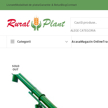
Livrare
Modalitati de plata
Garantie & Retur
Blog
Contact
ALEGE CATEGORIA
Categorii
Acasa
Magazin Online
Tra
SOLD
OUT