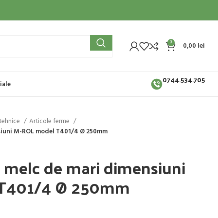
0
0,00
lei
0744.534.705
iale
otehnice
Articole ferme
nsiuni M-ROL model T401/4 Ø 250mm
 melc de mari dimensiuni
 T401/4 Ø 250mm