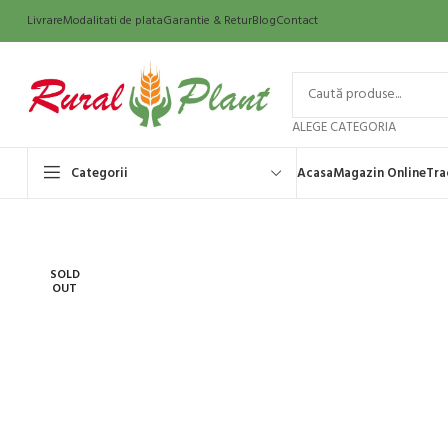
Livrare
Modalitati de plata
Garantie & Retur
Blog
Contact
ALEGE CATEGORIA
Categorii
Acasa
Magazin Online
Tra
SOLD
OUT