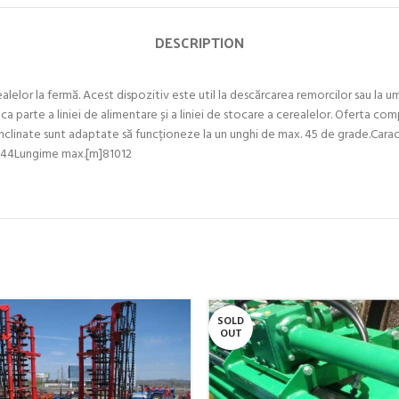
DESCRIPTION
alelor la fermă. Acest dispozitiv este util la descărcarea remorcilor sau la u
ca parte a liniei de alimentare și a liniei de stocare a cerealelor. Oferta co
b înclinate sunt adaptate să funcționeze la un unghi de max. 45 de grade.
]444Lungime max.[m]81012
SOLD
OUT