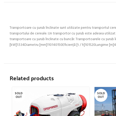
Transportoare cu șurub înclinate sunt utilizate pentru transportul cere
transportului de cereale. Un transportor cu șurub este adesea utilizat 
transportoare cu șurub înclinate cu buncăr. Transportoarele cu șuru
[kW]1.534Diametru [mm]110140150Eficiență [t / h]101520Lungime [m
Related products
SOLD
SOLD
OUT
OUT