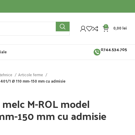
0
0,00
lei
0744.534.705
iale
otehnice
Articole ferme
401/1 Ø 110 mm-150 mm cu admisie
u melc M-ROL model
 mm-150 mm cu admisie