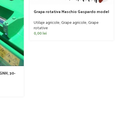
Grapa rotativa Maschio Gaspardo model
DOMINATOR DM RAPIDO 4000 PLUS
Utilaje agricole
,
Grape agricole
,
Grape
rotative
0,00
lei
GNH, 30-
R
B
Ut
65