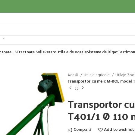
ctoare LS
Tractoare Solis
Perard
Utilaje de ocazie
Sisteme de irigat
Testimon
Acasă
Utilaje agricole
Utilaje Zo
Transportor cu melc M-ROL model T
Transportor c
T401/1 Ø 110
Compară
Add to wishlist