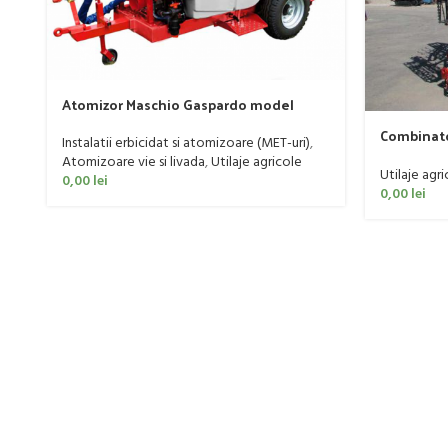
Atomizor Maschio Gaspardo model
Futura Avant 1000/800/121 E
Combinato
Instalatii erbicidat si atomizoare (MET-uri)
,
160 CP
Atomizoare vie si livada
,
Utilaje agricole
Utilaje agri
0,00
lei
0,00
lei