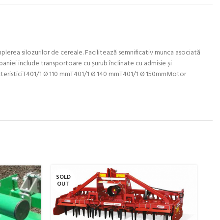
mplerea silozurilor de cereale. Facilitează semnificativ munca asociată
mpaniei include transportoare cu șurub înclinate cu admisie și
CaracteristiciT401/1 Ø 110 mmT401/1 Ø 140 mmT401/1 Ø 150mmMotor
SOLD
-
OUT