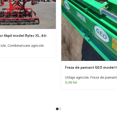
r Akpil model Rylec XL, 80-
cole
,
Combinatoare agricole
Freza de pamant GEO model I
60 CP
Utilaje agricole
,
Freze de pamant
0,00
lei