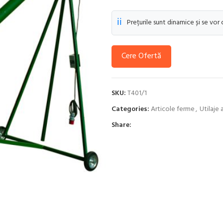
ℹ️
Prețurile sunt dinamice și se vor
Cere Ofertă
SKU:
T401/1
Categories:
Articole ferme
,
Utilaje 
Share: