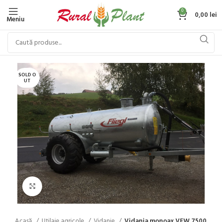
0
0,00
lei
Meniu
SOLD O
UT
Click to enlarge
Acasă
Utilaje agricole
Vidanje
Vidanja monoax VFW 7500