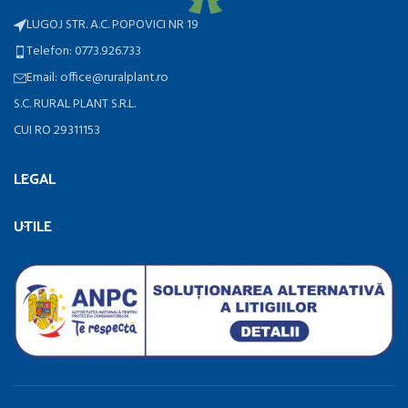
LUGOJ STR. A.C. POPOVICI NR 19
Telefon: 0773.926.733
Email: office@ruralplant.ro
S.C. RURAL PLANT S.R.L.
CUI RO 29311153
LEGAL
UTILE