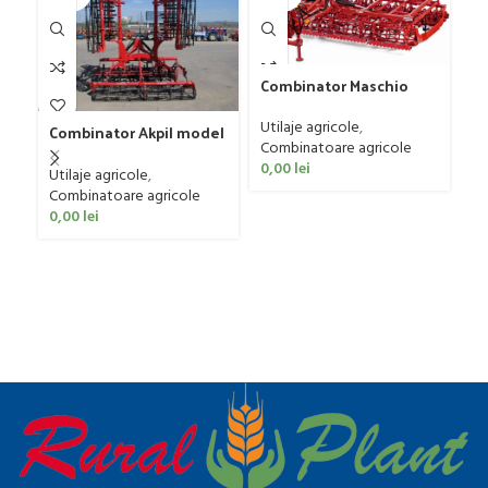
Pl
Combinator Maschio
G
Gaspardo model
4 
Ut
Sandokan, 120-190 CP
Utilaje agricole
,
ag
Combinator Akpil model
Combinatoare agricole
0
Rylec XL, 80-160 CP
0,00
lei
Utilaje agricole
,
Combinatoare agricole
0,00
lei