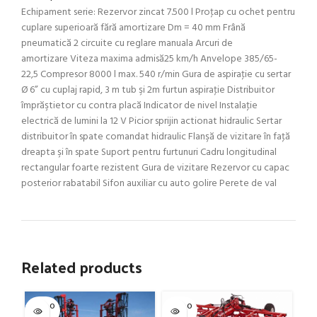
Echipament serie: Rezervor zincat 7.500 l Proţap cu ochet pentru
cuplare superioară fără amortizare Dm = 40 mm Frână
pneumatică 2 circuite cu reglare manuala Arcuri de
amortizare Viteza maxima admisă25 km/h Anvelope 385/65-
22,5 Compresor 8000 l max. 540 r/min Gura de aspiraţie cu sertar
Ø 6” cu cuplaj rapid, 3 m tub şi 2m furtun aspiraţie Distribuitor
împrăştietor cu contra placă Indicator de nivel Instalaţie
electrică de lumini la 12 V Picior sprijin actionat hidraulic Sertar
distribuitor în spate comandat hidraulic Flanşă de vizitare în faţă
dreapta şi în spate Suport pentru furtunuri Cadru longitudinal
rectangular foarte rezistent Gura de vizitare Rezervor cu capac
posterior rabatabil Sifon auxiliar cu auto golire Perete de val
Related products
SOLD O
SOLD O
SOL
UT
UT
U