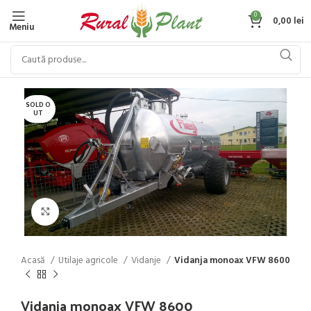
0
0,00
lei
Meniu
SOLD O
UT
Click to enlarge
Acasă
Utilaje agricole
Vidanje
Vidanja monoax VFW 8600
Vidanja monoax VFW 8600