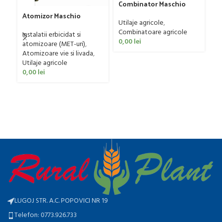
Combinator Maschio
Fr
Gaspardo model
Atomizor Maschio
mo
Sandokan, 120-190 CP
Utilaje agricole
,
Gaspardo model Futura
50
Ut
Combinatoare agricole
Avant 1000/800/121 E
Instalatii erbicidat si
p
0,00
lei
atomizoare (MET-uri)
,
0
Atomizoare vie si livada
,
Utilaje agricole
0,00
lei
LUGOJ STR. A.C. POPOVICI NR 19
Telefon: 0773.926.733