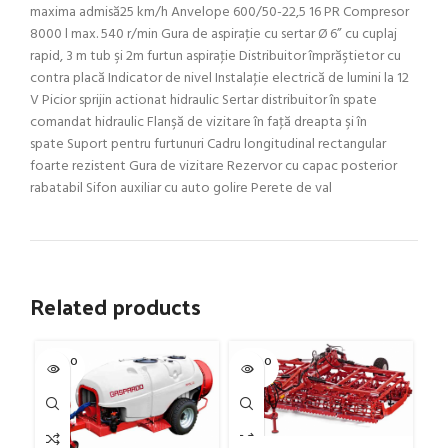
maxima admisă25 km/h Anvelope 600/50-22,5 16 PR Compresor
8000 l max. 540 r/min Gura de aspiraţie cu sertar Ø 6” cu cuplaj
rapid, 3 m tub şi 2m furtun aspiraţie Distribuitor împrăştietor cu
contra placă Indicator de nivel Instalaţie electrică de lumini la 12
V Picior sprijin actionat hidraulic Sertar distribuitor în spate
comandat hidraulic Flanşă de vizitare în faţă dreapta şi în
spate Suport pentru furtunuri Cadru longitudinal rectangular
foarte rezistent Gura de vizitare Rezervor cu capac posterior
rabatabil Sifon auxiliar cu auto golire Perete de val
Related products
SOLD O
SOLD O
SOL
UT
UT
U