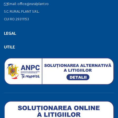
Email: office@ruralplant.ro
S.C. RURAL PLANT S.R.L.
CUI RO 29311153
LEGAL
UTILE