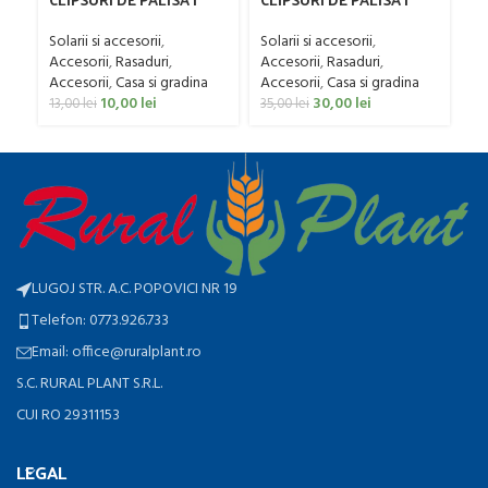
LEGUME 100 BUC
LEGUME 300 BUC
45
Solarii si accesorii
,
Solarii si accesorii
,
So
Accesorii
,
Rasaduri
,
Accesorii
,
Rasaduri
,
Ac
Accesorii
,
Casa si gradina
Accesorii
,
Casa si gradina
19
10,00
lei
30,00
lei
13,00
lei
35,00
lei
LUGOJ STR. A.C. POPOVICI NR 19
Telefon: 0773.926.733
Email: office@ruralplant.ro
S.C. RURAL PLANT S.R.L.
CUI RO 29311153
LEGAL