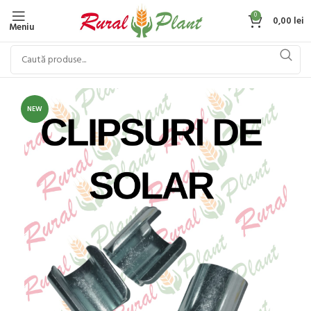
0
0,00
lei
Meniu
NEW