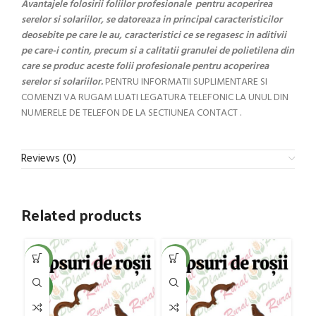
Avantajele folosirii foliilor profesionale pentru acoperirea
serelor si solariilor, se datoreaza in principal caracteristicilor
deosebite pe care le au, caracteristici ce se regasesc in aditivii
pe care-i contin, precum si a calitatii granulei de polietilena din
care se produc aceste folii profesionale pentru acoperirea
serelor si solariilor.
PENTRU INFORMATII SUPLIMENTARE SI
COMENZI VA RUGAM LUATI LEGATURA TELEFONIC LA UNUL DIN
NUMERELE DE TELEFON DE LA SECTIUNEA CONTACT .
Reviews (0)
Related products
-20%
-20%
-1
NEW
NEW
NE