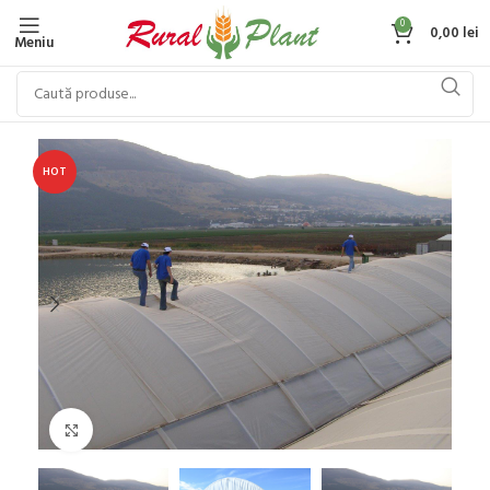
0
0,00
lei
Meniu
HOT
Click to enlarge