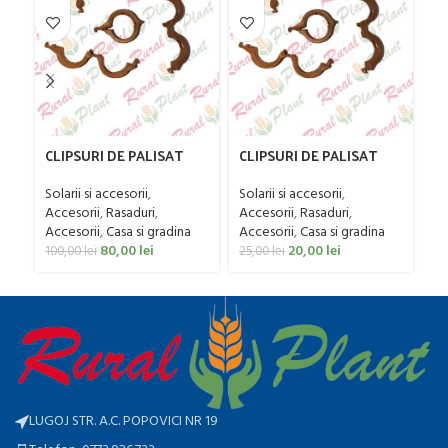
CLIPSURI DE PALISAT
CLIPSURI DE PALISAT
CL
LEGUME 1000 BUC
LEGUME 200 BUC
L
Solarii si accesorii
,
Solarii si accesorii
,
So
Accesorii
,
Rasaduri
,
Accesorii
,
Rasaduri
,
Ac
Accesorii
,
Casa si gradina
Accesorii
,
Casa si gradina
Ac
80,00
lei
20,00
lei
100,00
lei
25,00
lei
45
LUGOJ STR. A.C. POPOVICI NR 19