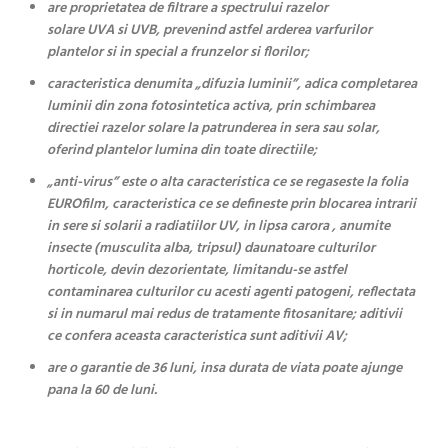
are proprietatea de filtrare a spectrului razelor
solare UVA si UVB, prevenind astfel arderea varfurilor
plantelor si in special a frunzelor si florilor;
caracteristica denumita „difuzia luminii”, adica completarea
luminii din zona fotosintetica activa, prin schimbarea
directiei razelor solare la patrunderea in sera sau solar,
oferind plantelor lumina din toate directiile;
„anti-virus” este o alta caracteristica ce se regaseste la folia
EUROfilm, caracteristica ce se defineste prin blocarea intrarii
in sere si solarii a radiatiilor UV, in lipsa carora , anumite
insecte (musculita alba, tripsul) daunatoare culturilor
horticole, devin dezorientate, limitandu-se astfel
contaminarea culturilor cu acesti agenti patogeni, reflectata
si in numarul mai redus de tratamente fitosanitare; aditivii
ce confera aceasta caracteristica sunt aditivii AV;
are o garantie de 36 luni, insa durata de viata poate ajunge
pana la 60 de luni.