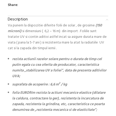
Share:
Description
Va punem la dispozitie diferite folii de solar , de grosime
(15
0
microni)
si dimensiuni ( 6,2 – 16 m) din import . Foliile sunt
tratate UV si contin aditivi astfel incat sa asigure durata mare de
viata ( pana la 5-7 ani ) si rezistenta mare la atat la radiatiile UV
cat si la zapada din timpul iernii .
rezista actiunii razelor solare pentru o durata de timp cel
putin egala cu cea oferita de producator, caracteristica
numita „stabilizarea UV a foliei”, data de prezenta aditivilor
UVA;
2
suprafata de acoperire : 6,6 m
/ kg
folia EUROfilm rezista la actiuni mecanice elastice (dilatare
la caldura, contractare la ger), rezistenta la incarcatura de
zapada, rezistenta la grindina, etc, caracteristica ce poarta
denumirea de „rezistenta mecanica si de elasticitate”;