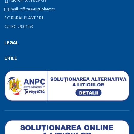
Telefon: 0773.926.733
Email: office@ruralplant.ro
S.C. RURAL PLANT S.R.L.
CUI RO 29311153
LEGAL
UTILE