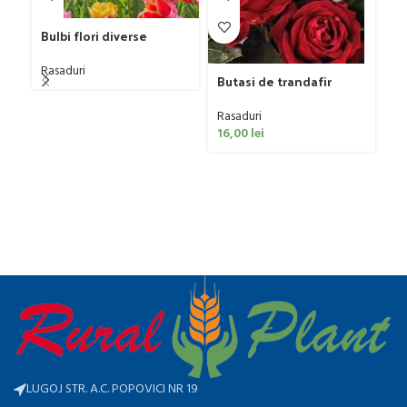
Bulbi flori diverse
Rasaduri
Ca
Butasi de trandafir
De
2
Ra
Rasaduri
23
16,00
lei
LUGOJ STR. A.C. POPOVICI NR 19