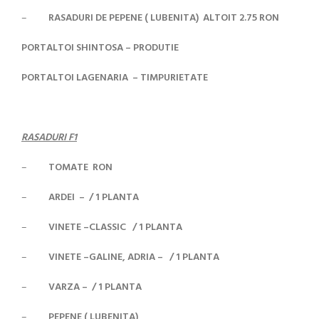
–
RASADURI DE PEPENE ( LUBENITA) ALTOIT 2.75 RON
PORTALTOI SHINTOSA – PRODUTIE
PORTALTOI LAGENARIA – TIMPURIETATE
RASADURI F1
–
TOMATE RON
–
ARDEI – / 1 PLANTA
–
VINETE –CLASSIC / 1 PLANTA
–
VINETE –GALINE, ADRIA – / 1 PLANTA
–
VARZA – / 1 PLANTA
–
PEPENE ( LUBENITA)