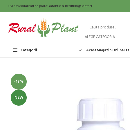
Livrare
Modalitati de plata
Garantie & Retur
Blog
Contact
ALEGE CATEGORIA
Categorii
Acasa
Magazin Online
Tra
-13%
NEW