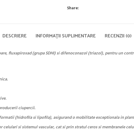
Share:
DESCRIERE
INFORMAȚII SUPLIMENTARE
RECENZII (0)
e, fluxapiroxad (grupa SDHI) si difenoconazol (triazol), pentru un contro
nica.
ive.
producerii ciupercii.
ormatii (hidrofila si lipofila), asigurand o mobilitate exceptionala in plant
or celulari si sistemul vascular, cat si prin stratul ceros si membranele celu