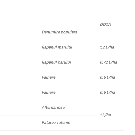
DOZA
Denumire populara
Rapanul marului
1,2 L/ha
Rapanul parului
0,72 L/ha
Fainare
0,6 L/ha
Fainare
0,6 L/ha
Alternarioza
1 L/ha
Patarea cafenie