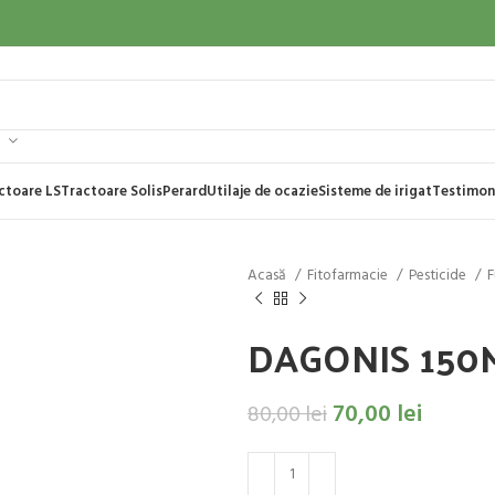
ctoare LS
Tractoare Solis
Perard
Utilaje de ocazie
Sisteme de irigat
Testimon
Acasă
Fitofarmacie
Pesticide
F
DAGONIS 150
70,00
lei
80,00
lei