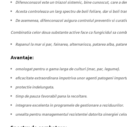
Difenoconazol este un triazol sistemic, bine cunoscut, care a dem
Acesta controleaza un larg spectru de boli foliare, dar si boli tra
De asemenea, difenconazol asigura controlul preventiv si curativ 
Combinatia celor doua substante active face ca fungicidul sa combat
Rapanul la mar si par, fainarea, alternarioza, patarea alba, patar
Avantaje:
omologat pentru o gama larga de culturi (mar, par, legume).
eficacitate extraordinara impotriva unor agenti patogeni importa
protectie indelungata.
timp de pauza favorabil pana la recoltare.
integrare excelenta in programele de gestionare a reziduurilor.
unealta pentru managementul rezistentei datorita sinergiei celo