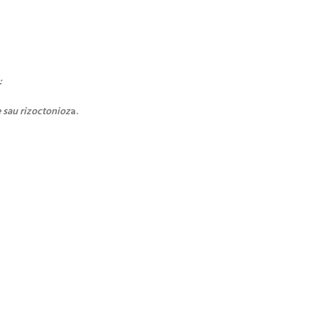
:
e sau rizoctonioz
a.