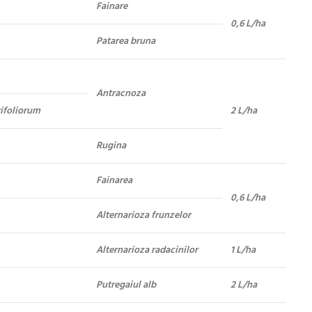
Fainare
0,6 L/ha
Patarea bruna
Antracnoza
rifoliorum
2 L/ha
Rugina
Fainarea
0,6 L/ha
Alternarioza frunzelor
Alternarioza radacinilor
1 L/ha
Putregaiul alb
2 L/ha