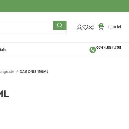
0
0,00
lei
0744.534.705
iale
ungicide
DAGONIS 150ML
ML