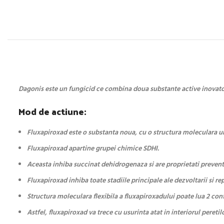
Dagonis este un fungicid ce
combina doua substante active inovatoar
Mod de actiune:
Fluxapiroxad este o substanta noua, cu o structura moleculara u
Fluxapiroxad apartine grupei chimice SDHI.
Aceasta inhiba succinat dehidrogenaza si are proprietati prevent
Fluxapiroxad inhiba toate stadiile principale ale dezvoltarii si re
Structura moleculara flexibila a fluxapiroxadului poate lua 2 conf
Astfel, fluxapiroxad va trece cu usurinta atat in interiorul peretil