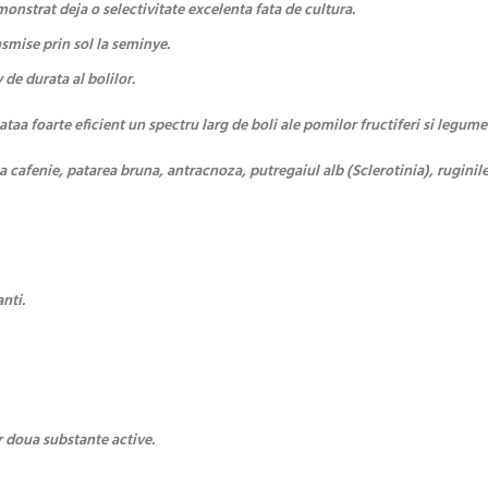
onstrat deja o selectivitate excelenta fata de cultura.
nsmise prin sol la seminye.
de durata al bolilor.
aa foarte eficient un spectru larg de boli ale pomilor fructiferi si legume
ea cafenie, patarea bruna, antracnoza, putregaiul alb (Sclerotinia), ruginil
nti.
r doua substante active.