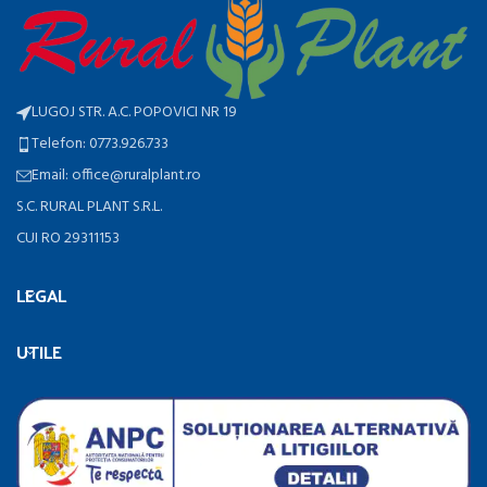
LUGOJ STR. A.C. POPOVICI NR 19
Telefon: 0773.926.733
Email: office@ruralplant.ro
S.C. RURAL PLANT S.R.L.
CUI RO 29311153
LEGAL
UTILE