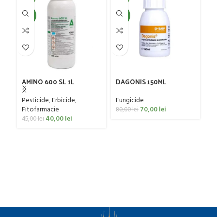
NEW
NEW
AMINO 600 SL 1L
DAGONIS 150ML
ER
Pesticide
,
Erbicide
,
Fungicide
Er
Fitofarmacie
70,00
lei
80,00
lei
32
40,00
lei
45,00
lei