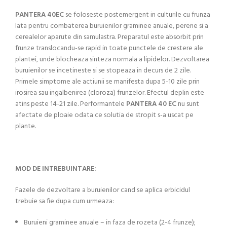
PANTERA 40EC
se foloseste postemergent in culturile cu frunza
lata pentru combaterea buruienilor graminee anuale, perene si a
cerealelor aparute din samulastra. Preparatul este absorbit prin
frunze translocandu-se rapid in toate punctele de crestere ale
plantei, unde blocheaza sinteza normala a lipidelor. Dezvoltarea
buruienilor se incetineste si se stopeaza in decurs de 2 zile.
Primele simptome ale actiunii se manifesta dupa 5-10 zile prin
irosirea sau ingalbenirea (cloroza) frunzelor. Efectul deplin este
atins peste 14-21 zile. Performantele
PANTERA 40 EC
nu sunt
afectate de ploaie odata ce solutia de stropit s-a uscat pe
plante.
MOD DE INTREBUINTARE:
Fazele de dezvoltare a buruienilor cand se aplica erbicidul
trebuie sa fie dupa cum urmeaza:
Buruieni graminee anuale – in faza de rozeta (2-4 frunze);