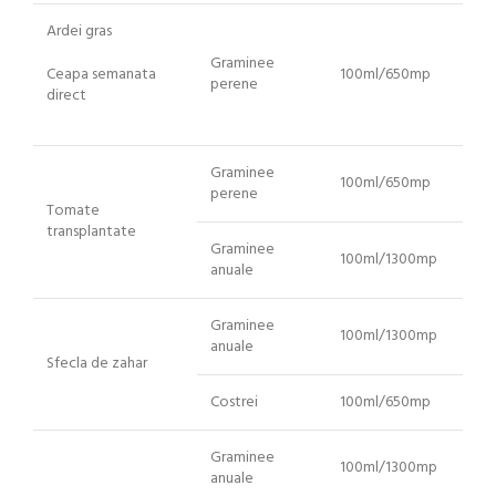
Ardei gras
Graminee
Ceapa semanata
100ml/650mp
perene
direct
Graminee
100ml/650mp
perene
Tomate
transplantate
Graminee
100ml/1300mp
anuale
Graminee
100ml/1300mp
anuale
Sfecla de zahar
Costrei
100ml/650mp
Graminee
100ml/1300mp
anuale