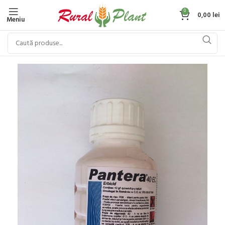
0
0,00
lei
Meniu