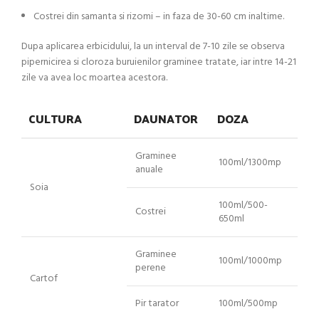
Costrei din samanta si rizomi – in faza de 30-60 cm inaltime.
Dupa aplicarea erbicidului, la un interval de 7-10 zile se observa
pipernicirea si cloroza buruienilor graminee tratate, iar intre 14-21
zile va avea loc moartea acestora.
CULTURA
DAUNATOR
DOZA
Graminee
100ml/1300mp
anuale
Soia
100ml/500-
Costrei
650ml
Graminee
100ml/1000mp
perene
Cartof
Pir tarator
100ml/500mp