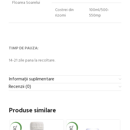
Floarea Soarelui
Costrei din
100ml/500-
rizomi
550mp
TIMP DE PAUZA:
14-21 zile pana la recoltare.
Informații suplimentare
Recenzii (0)
Produse similare
-11%
-13%
-1