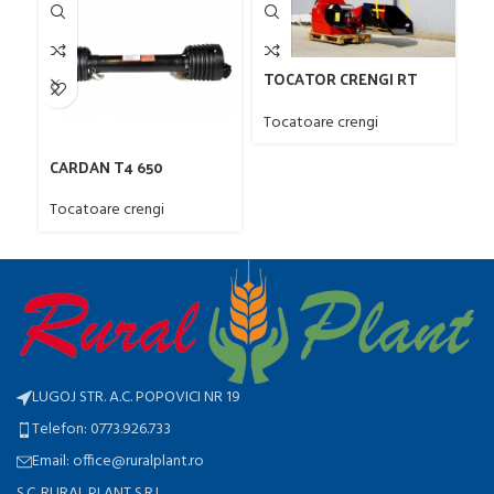
TOCATOR CRENGI RT
690 pt TRACTOR
T
Tocatoare crengi
p
To
CARDAN T4 650
Tocatoare crengi
LUGOJ STR. A.C. POPOVICI NR 19
Telefon: 0773.926.733
Email: office@ruralplant.ro
S.C. RURAL PLANT S.R.L.