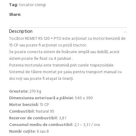
Tag:
tocator crengi
Share:
Description
Tocător REMET RS 120 + PTO este acționat cu motor benzină de
15 CP sau poate fi acționat cu priză tractor.
Se poate conecta sistem de însăcuire simplă sau dublăl, acest
sistem poate fie fixat cu 4 șuruburi .
Puterea motorului este transmisă prin curele trapezoidale.
Sistemul de tăiere montat pe șasiu pentru transport manual cu
doi roți sau poate fi atașat la tiranți.
Greutate:
270 kg
Dimensiunea exterioară a pâlniei:
540 x 390
Motor benzină:
15 CP
Combustibil:
Natural 95
Rezervor de combustibil:
3,8 l
Consumul mediu de combustibil:
2,1 – 3,3 l / ora
Număr cuțite:
6 sau 8