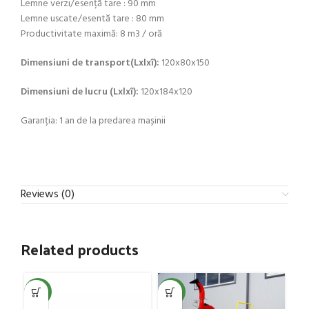
Lemne verzi/esență tare : 90 mm
Lemne uscate/esentă tare : 80 mm
Productivitate maximă: 8 m3 / oră
Dimensiuni de transport(Lxlxî):
120x80x150
Dimensiuni de lucru (Lxlxî):
120x184x120
Garanția: 1 an de la predarea mașinii
Reviews (0)
Related products
NEW
NEW
NE