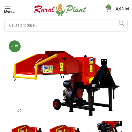
0
0,00
lei
Meniu
NEW
Click to enlarge