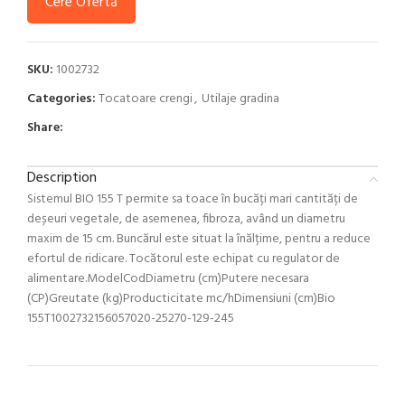
Cere Ofertă
SKU:
1002732
Categories:
Tocatoare crengi
,
Utilaje gradina
Share:
Description
Sistemul BIO 155 T permite sa toace în bucăți mari cantități de
deșeuri vegetale, de asemenea, fibroza, având un diametru
maxim de 15 cm. Buncărul este situat la înălțime, pentru a reduce
efortul de ridicare. Tocătorul este echipat cu regulator de
alimentare.ModelCodDiametru (cm)Putere necesara
(CP)Greutate (kg)Producticitate mc/hDimensiuni (cm)Bio
155T1002732156057020-25270-129-245