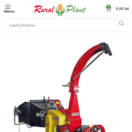
0
0,00
lei
Meniu