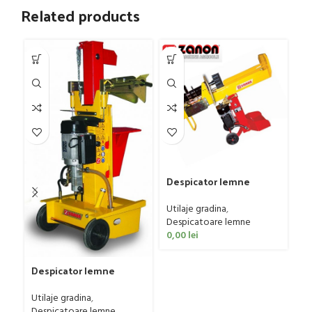
Related products
Despicator lemne
Zanon SLE-9
Utilaje gradina
,
Despicatoare lemne
0,00
lei
Despicator lemne
De
Zanon SLE-10 Mobil
Za
Utilaje gradina
,
Ut
Despicatoare lemne